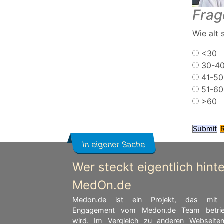
Frag
Wie alt 
<30
30-4
41-50
51-60
>60
In eigener Sache
Wer steckt eigentlich hinte
MedOn.de
Medon.de ist ein Projekt, das mit 
Engagement vom Medon.de Team betri
wird. Im Vergleich zu anderen Webseiten