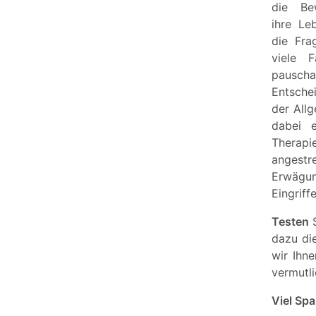
die Be
ihre Le
die Fra
viele F
pauscha
Entsc
der All
dabei e
Therap
angestre
Erwägun
Eingriff
Testen
S
dazu di
wir Ihn
vermutli
Viel Spa