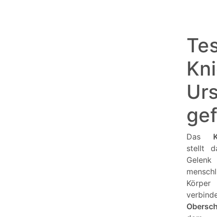
Tes
Kni
Ur
gef
Das
stellt 
Gele
menschl
Körper
verbi
Obersch