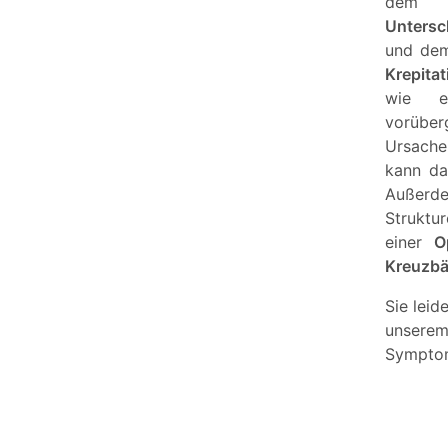
dem
Untersc
und d
Krepitat
wie 
vorübe
Ursache
kann da
Außer
Struktur
einer
O
Kreuzbä
Sie lei
unser
Symptom